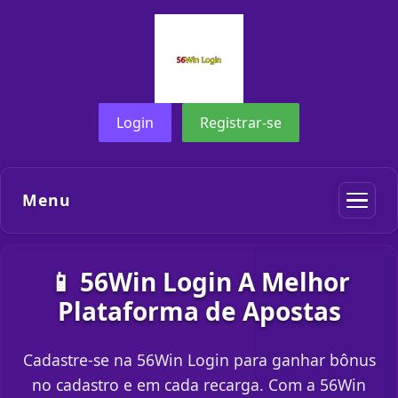
Login
Registrar-se
Menu
📱 56Win Login A Melhor
Plataforma de Apostas
Cadastre-se na 56Win Login para ganhar bônus
no cadastro e em cada recarga. Com a 56Win