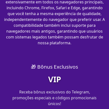
extensivamente em todos os navegadores principais,
incluindo Chrome, Firefox, Safari e Edge, garantindo
que você tenha a mesma experiência de qualidade,
independentemente do navegador que preferir usar. A
compatibilidade também inclui suporte para
navegadores mais antigos, garantindo que usuários
com sistemas legados também possam desfrutar de
nossa plataforma.
🎁 Bônus Exclusivos
VIP
Receba bônus exclusivos do Telegram,
promoções especiais e códigos promocionais
únicos!