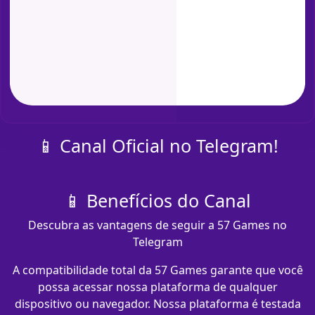
📱 Canal Oficial no Telegram!
📱 Benefícios do Canal
Descubra as vantagens de seguir a 57 Games no
Telegram
A compatibilidade total da 57 Games garante que você
possa acessar nossa plataforma de qualquer
dispositivo ou navegador. Nossa plataforma é testada