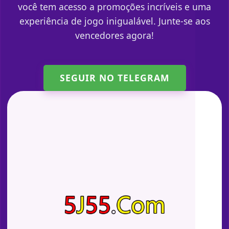
você tem acesso a promoções incríveis e uma
experiência de jogo inigualável. Junte-se aos
vencedores agora!
SEGUIR NO TELEGRAM