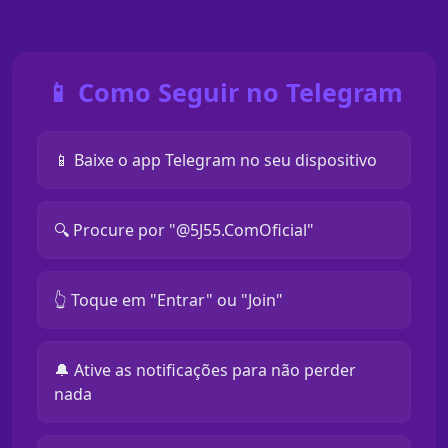
📱 Como Seguir no Telegram
📱 Baixe o app Telegram no seu dispositivo
🔍 Procure por "@5J55.ComOficial"
👆 Toque em "Entrar" ou "Join"
🔔 Ative as notificações para não perder
nada