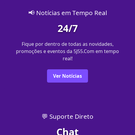
📢 Notícias em Tempo Real
24/7
Fique por dentro de todas as novidades,
promoções e eventos da 5J55.Com em tempo
real!
Ver Notícias
💬 Suporte Direto
Chat