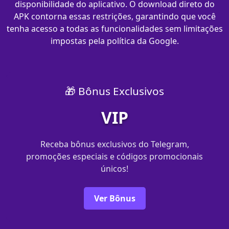
disponibilidade do aplicativo. O download direto do
APK contorna essas restrições, garantindo que você
tenha acesso a todas as funcionalidades sem limitações
impostas pela política da Google.
🎁 Bônus Exclusivos
VIP
Receba bônus exclusivos do Telegram,
promoções especiais e códigos promocionais
únicos!
Ver Bônus