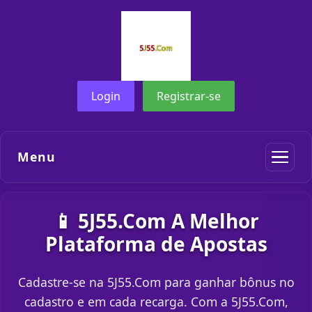
Login
Registrar-se
Menu
📱 5J55.Com A Melhor
Plataforma de Apostas
Cadastre-se na 5J55.Com para ganhar bônus no
cadastro e em cada recarga. Com a 5J55.Com,