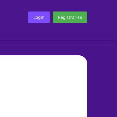
Login
Registrar-se