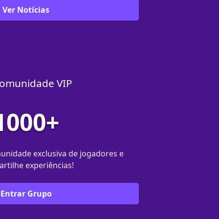
Ver Notícias
Comunidade VIP
1000+
unidade exclusiva de jogadores e
rtilhe experiências!
Entrar Grupo