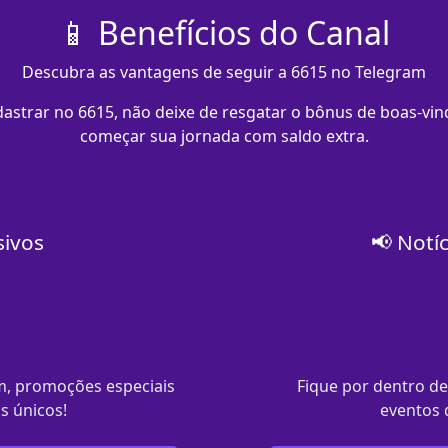
📱 Benefícios do Canal
Descubra as vantagens de seguir a 6615 no Telegram
dastrar no 6615, não deixe de resgatar o bônus de boas-vi
começar sua jornada com saldo extra.
sivos
📢 Notí
m, promoções especiais
Fique por dentro d
s únicos!
eventos 