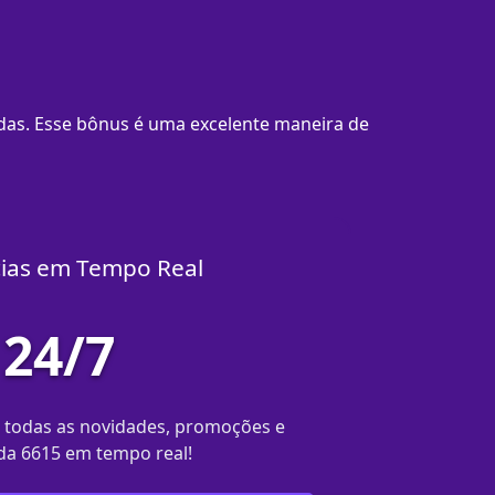
ndas. Esse bônus é uma excelente maneira de
cias em Tempo Real
24/7
e todas as novidades, promoções e
da 6615 em tempo real!