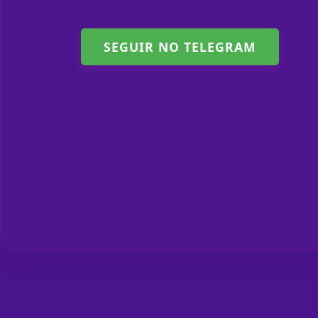
SEGUIR NO TELEGRAM