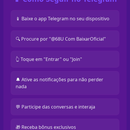
📱 Baixe o app Telegram no seu dispositivo
🔍 Procure por "@68U Com BaixarOficial"
👆 Toque em "Entrar" ou "Join"
🔔 Ative as notificações para não perder
nada
💬 Participe das conversas e interaja
🎁 Receba bônus exclusivos