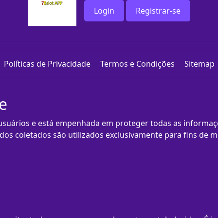
Login
Registrar-se
Políticas de Privacidade
Termos e Condições
Sitemap
de
s usuários e está empenhada em proteger todas as informaç
os coletados são utilizados exclusivamente para fins de m