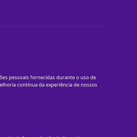
ões pessoais fornecidas durante o uso de
elhoria contínua da experiência de nossos