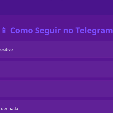
📱 Como Seguir no Telegram
ositivo
erder nada