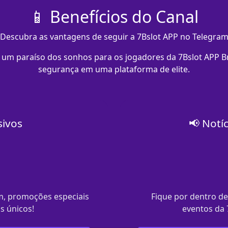
📱 Benefícios do Canal
Descubra as vantagens de seguir a 7Bslot APP no Telegra
 um paraíso dos sonhos para os jogadores da 7Bslot APP Bras
segurança em uma plataforma de elite.
sivos
📢 Notí
m, promoções especiais
Fique por dentro d
s únicos!
eventos da 