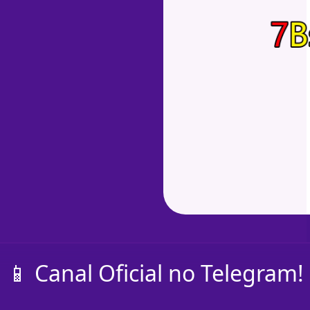
📱 Canal Oficial no Telegram!