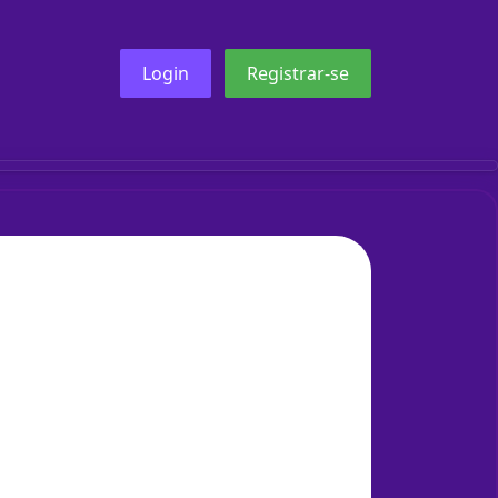
Login
Registrar-se