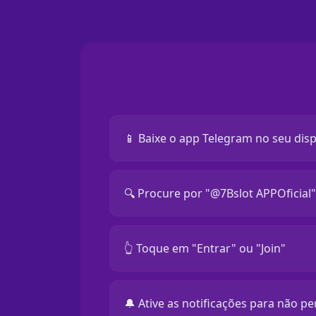
📱 Baixe o app Telegram no seu disp
🔍 Procure por "@7Bslot APPOficial"
👆 Toque em "Entrar" ou "Join"
🔔 Ative as notificações para não p