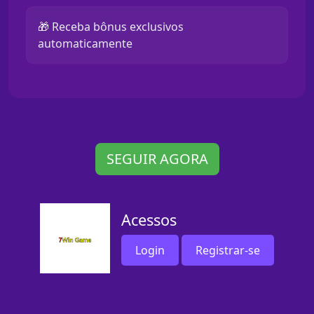
🎁 Receba bônus exclusivos
automaticamente
SEGUIR AGORA
Acessos
Login
Registrar-se