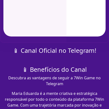
📱 Canal Oficial no Telegram!
📱 Benefícios do Canal
Descubra as vantagens de seguir a 7Win Game no
Telegram
Maria Eduarda é a mente criativa e estratégica
responsável por todo o conteúdo da plataforma 7Win
Game. Com uma trajetória marcada por inovação e