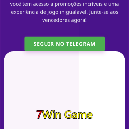
você tem acesso a promoções incríveis e uma
experiência de jogo inigualável. Junte-se aos
vencedores agora!
SEGUIR NO TELEGRAM