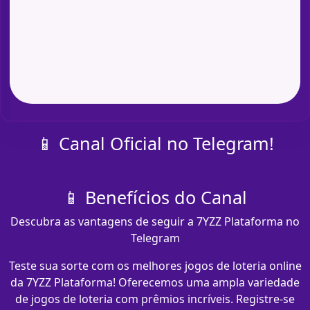
📱 Canal Oficial no Telegram!
📱 Benefícios do Canal
Descubra as vantagens de seguir a 7YZZ Plataforma no
Telegram
Teste sua sorte com os melhores jogos de loteria online
da 7YZZ Plataforma! Oferecemos uma ampla variedade
de jogos de loteria com prêmios incríveis. Registre-se